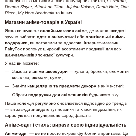
подарунків за мотивами таких популярних тайтлів, як
Naruto
,
Demon Slayer
,
Attack on Titan
,
Jujutsu Kaisen
,
Death Note
,
One
Piece
,
My Hero Academia
та інших.
Магазин аніме-товарів в Україні
Якщо ви шукаєте
онлайн-магазин аніме
, де можна швидко і
зручно вибрати
одяг в аніме-стилі
або
оригінальні аніме-
подарунки
, ви потрапили за адресою. Інтернет-магазин
FairyFox пропонує широкий асортимент продукції для всіх
шанувальників японської культури.
У нас ви можете:
Замовити
аніме-аксесуари
— кулони, брелоки, елементи
косплею, рюкзаки, сумки;
Знайти
канцелярію та предмети декору
в аніме-стилі;
Обрати
подарунки для анімешників
будь-якого віку.
Наша колекція регулярно оновлюється відповідно до трендів
— ви завжди знайдете тут новинки та класичні дизайни, які
користуються популярністю серед фанатів.
Аніме-одяг і стиль: вирази свою індивідуальність
Аніме-одяг
— це не просто яскраві футболки з принтами. Це