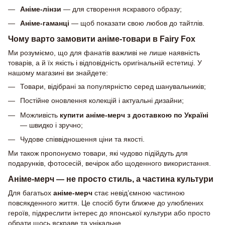
Аніме-лінзи
— для створення яскравого образу;
Аніме-гаманці
— щоб показати свою любов до тайтлів.
Чому варто замовити аніме-товари в Fairy Fox
Ми розуміємо, що для фанатів важливі не лише наявність
товарів, а й їх якість і відповідність оригінальній естетиці. У
нашому магазині ви знайдете:
Товари, відібрані за популярністю серед шанувальників;
Постійне оновлення колекцій і актуальні дизайни;
Можливість
купити аніме-мерч з доставкою по Україні
— швидко і зручно;
Чудове співвідношення ціни та якості.
Ми також пропонуємо товари, які чудово підійдуть для
подарунків, фотосесій, вечірок або щоденного використання.
Аніме-мерч — не просто стиль, а частина культури
Для багатьох
аніме-мерч
стає невід’ємною частиною
повсякденного життя. Це спосіб бути ближче до улюблених
героїв, підкреслити інтерес до японської культури або просто
обрати щось яскраве та унікальне.