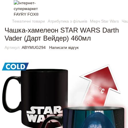
Тематичні товари
Атрибутика з фільмів
Мерч Star Wars
Ча
Чашка-хамелеон STAR WARS Darth
Vader (Дарт Вейдер) 460мл
Артикул:
ABYMUG294
Написати відгук