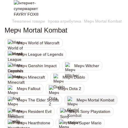
Тематичні товари
Ігрова атрибутика
Мерч Mortal Kombat
Мерч Mortal Kombat
Мерч World of Warcraft
Мерч League of Legends
Мерч Genshin Impact
Мерч Witcher
Мерч Minecraft
Мерч Diablo
Мерч Fallout
Мерч Dota 2
Мерч The Elder Scrolls
Мерч Mortal Kombat
Мерч Resident Evil
Мерч Sony Playstation
Мерч Hearthstone
Мерч Super Mario