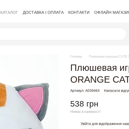
КАТАЛОГ
ДОСТАВКА І ОПЛАТА
КОНТАКТИ
ОФЛАЙН МАГАЗИ
Політика приватності
Обмін та повернення
Публічна оферта
Головна
Плюшевая игрушка CUTE
Плюшевая и
ORANGE CAT
Артикул: A039464
Написати відгу
538 грн
Немає в наявності
Увійти
для відображення нак
%