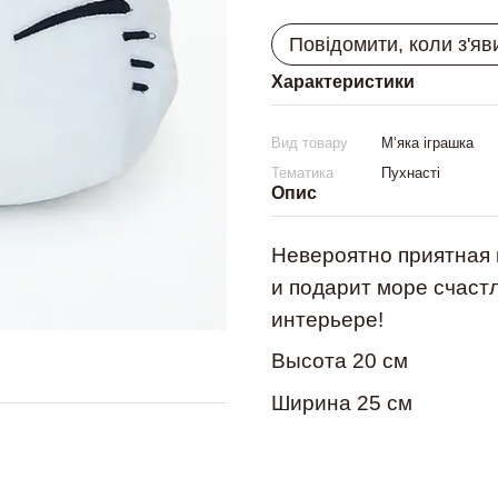
Повідомити, коли з'яв
Характеристики
Вид товару
М‘яка іграшка
Тематика
Пухнасті
Опис
Невероятно приятная
и подарит море счастл
интерьере!
Высота 20 см
Ширина 25 см