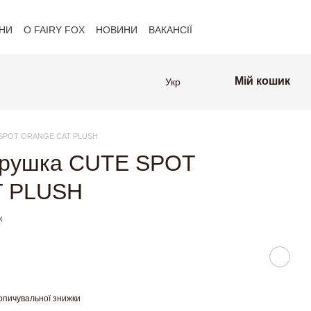
НИ
О FAIRY FOX
НОВИНИ
ВАКАНСІЇ
Клієнти FAIRY FOX
Мій кошик
Укр
 SPOT ORANGE CAT PLUSH
грушка CUTE SPOT
 PLUSH
к
опичувальної знижки