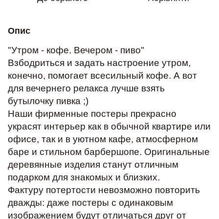
Опис
"Утром - кофе. Вечером - пиво"
Взбодриться и задать настроение утром,
конечно, помогает всесильный кофе. А вот
для вечернего релакса лучше взять
бутылочку пивка ;)
Наши фирменные постеры прекрасно
украсят интерьер как в обычной квартире или
офисе, так и в уютном кафе, атмосферном
баре и стильном барбершопе. Оригинальные
деревянные изделия станут отличным
подарком для знакомых и близких.
Фактуру потертости невозможно повторить
дважды: даже постеры с одинаковым
изображением будут отличаться друг от