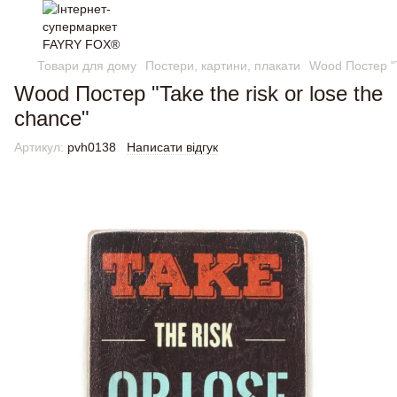
Товари для дому
Постери, картини, плакати
Wood Постер "Ta
Wood Постер "Take the risk or lose the
chance"
Артикул:
pvh0138
Написати відгук