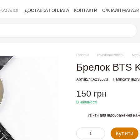
КАТАЛОГ
ДОСТАВКА І ОПЛАТА
КОНТАКТИ
ОФЛАЙН МАГАЗИ
Політика приватності
Обмін та повернення
Публічна оферта
Головна
Тематичні товари
Мерч
Брелок BTS K
Артикул: A236673
Написати відгу
150 грн
В наявності
Увійти
для відображення нак
%
Купити