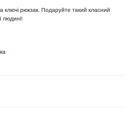
а ключі рюкзак. Подаруйте такий класний
й людині!
вка