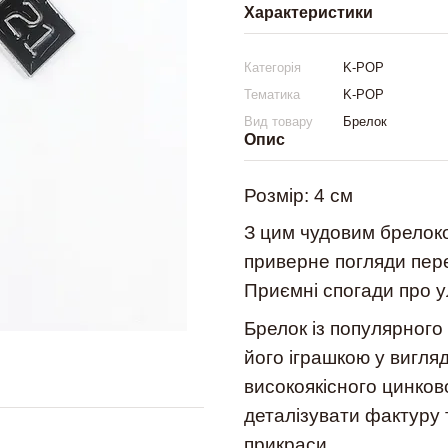
Характеристики
Категорія
K-POP
Тематика
K-POP
Вид товару
Брелок
Опис
Розмір: 4 см
З цим чудовим брелоко
приверне погляди пере
Приємні спогади про у
Брелок із популярного 
його іграшкою у вигляд
високоякісного цинков
деталізувати фактуру 
прикраси.