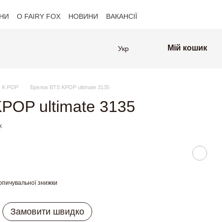
НИ
О FAIRY FOX
НОВИНИ
ВАКАНСІЇ
Клієнти FAIRY FOX
Мій кошик
Укр
 K POP
Брелок BTS KPOP ultimate 3135
POP ultimate 3135
к
опичувальної знижки
Замовити швидко