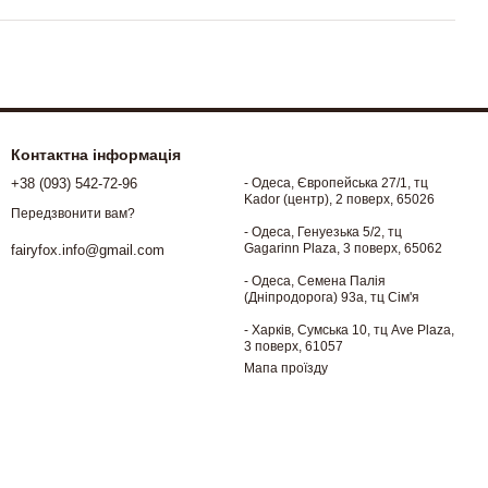
Контактна інформація
+38 (093) 542-72-96
- Одеса, Європейська 27/1, тц
Kador (центр), 2 поверх, 65026
Передзвонити вам?
- Одеса, Генуезька 5/2, тц
Gagarinn Plaza, 3 поверх, 65062
fairyfox.info@gmail.com
- Одеса, Семена Палія
(Дніпродорога) 93а, тц Сім'я
- Харків, Сумська 10, тц Ave Plaza,
3 поверх, 61057
Мапа проїзду