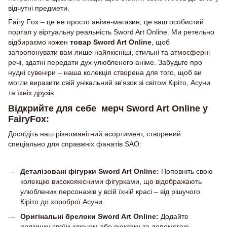
відчутні предмети.
Fairy Fox – це не просто аніме-магазин, це ваш особистий
портал у віртуальну реальність Sword Art Online. Ми ретельно
відбираємо кожен
товар Sword Art Online
, щоб
запропонувати вам лише найякісніші, стильні та атмосферні
речі, здатні передати дух улюбленого аніме. Забудьте про
нудні сувеніри – наша колекція створена для того, щоб ви
могли виразити свій унікальний зв'язок зі світом Кіріто, Асуни
та їхніх друзів.
Відкрийте для себе мерч Sword Art Online у
FairyFox:
Дослідіть наш різноманітний асортимент, створений
спеціально для справжніх фанатів SAO:
Деталізовані фігурки Sword Art Online:
Поповніть свою
колекцію високоякісними фігурками, що відображають
улюблених персонажів у всій їхній красі – від рішучого
Кіріто до хороброї Асуни.
Оригінальні брелоки Sword Art Online:
Додайте
родзинку своїм ключам або рюкзаку за допомогою