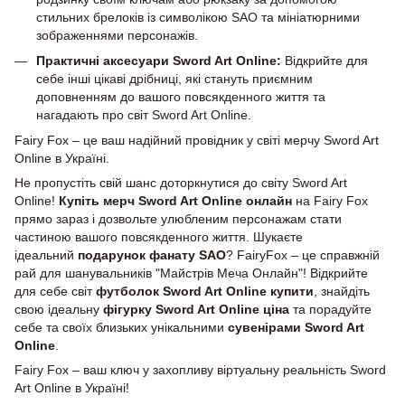
стильних брелоків із символікою SAO та мініатюрними
зображеннями персонажів.
Практичні аксесуари Sword Art Online:
Відкрийте для
себе інші цікаві дрібниці, які стануть приємним
доповненням до вашого повсякденного життя та
нагадають про світ Sword Art Online.
Fairy Fox – це ваш надійний провідник у світі мерчу Sword Art
Online в Україні.
Не пропустіть свій шанс доторкнутися до світу Sword Art
Online!
Купіть мерч Sword Art Online онлайн
на Fairy Fox
прямо зараз і дозвольте улюбленим персонажам стати
частиною вашого повсякденного життя. Шукаєте
ідеальний
подарунок фанату SAO
? FairyFox – це справжній
рай для шанувальників "Майстрів Меча Онлайн"! Відкрийте
для себе світ
футболок Sword Art Online купити
, знайдіть
свою ідеальну
фігурку Sword Art Online ціна
та порадуйте
себе та своїх близьких унікальними
сувенірами Sword Art
Online
.
Fairy Fox – ваш ключ у захопливу віртуальну реальність Sword
Art Online в Україні!