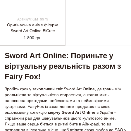
Артикул: GM_9979
Оригінальна аніме фігурка
Sword Art Online BiCute
Bunnies Figure - Sinon White
1 800 грн
Pearl Ver.
Sword Art Online: Пориньте у
віртуальну реальність разом з
Fairy Fox!
Зробіть крок у захопливий світ Sword Art Online, де грань між
реальністю та віртуальністю стирається, а кожна мить
наповнена пригодами, небезпеками та неймовірними
зустрічами. FairyFox із захопленням представляє свою
ексклюзивну колекцію
мерчу Sword Art Online
в Україні –
справжній рай для шанувальників цього культового аніме.
Якщо ваше серце б'ється в ритмі битв в Айнкраді, то ви
потрапили в ідеальне місце, щоб втілити свою любов до SAO у