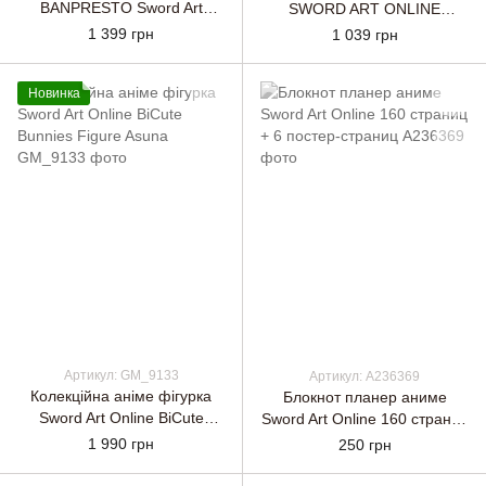
BANPRESTO Sword Art
SWORD ART ONLINE
Online SHOWDOWN - SINON
ALICIZATION LYCORIS
1 399 грн
1 039 грн
ESPRESTO-Clear materials-
ASUNA
Новинка
Артикул: GM_9133
Артикул: A236369
Колекційна аніме фігурка
Блокнот планер аниме
Sword Art Online BiCute
Sword Art Online 160 страниц
Bunnies Figure Asuna
+ 6 постер-страниц
1 990 грн
250 грн