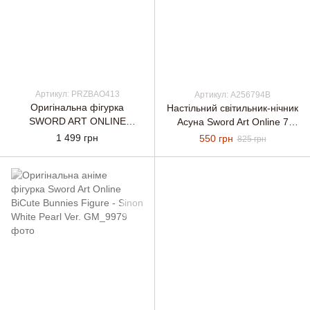
Артикул: PRZBAO413
Артикул: A256794B
Оригінальна фігурка
Настільний світильник-нічник
SWORD ART ONLINE
Асуна Sword Art Online 7
Espresto of Asuna (САО
кольорів + USB
1 499 грн
550 грн
825 грн
Асуна)