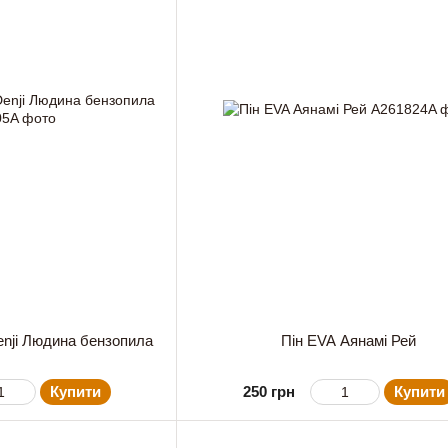
enji Людина бензопила
Пін EVA Аянамі Рей
Купити
250 грн
Купити