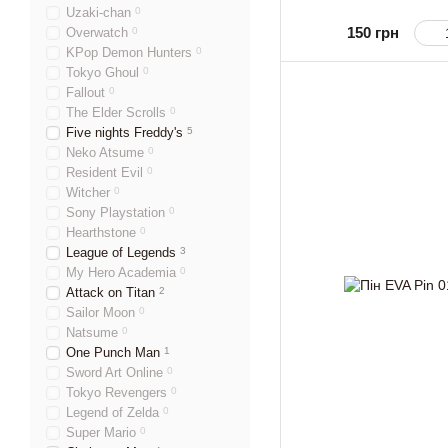
Uzaki-chan
0
150 грн
Overwatch
0
KPop Demon Hunters
0
Tokyo Ghoul
0
Fallout
0
The Elder Scrolls
0
Five nights Freddy's
5
Neko Atsume
0
Resident Evil
0
Witcher
0
Sony Playstation
0
Hearthstone
0
League of Legends
3
My Hero Academia
0
Attack on Titan
2
Sailor Moon
0
Natsume
0
One Punch Man
1
Sword Art Online
0
Tokyo Revengers
0
Legend of Zelda
0
Super Mario
0