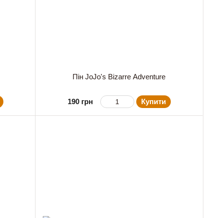
Пін JoJo's Bizarre Adventure
190 грн
Купити