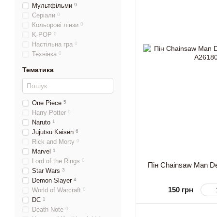
Мультфільми
9
Серіали
0
Кольорові лінзи
0
K-POP
0
Настільна гра
0
Технінка
0
Тематика
One Piece
5
Harry Potter
0
Naruto
1
Jujutsu Kaisen
6
Rick and Morty
0
Marvel
1
Lord of the Rings
0
Пін Chainsaw Man D
Star Wars
3
Demon Slayer
4
150 грн
World of Warcraft
0
DC
1
Death Note
0