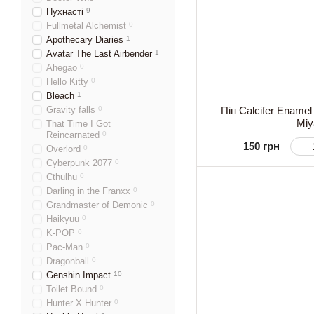
Пухнасті
9
Fullmetal Alchemist
0
Apothecary Diaries
1
Avatar The Last Airbender
1
Ahegao
0
Hello Kitty
0
Bleach
1
Gravity falls
0
Пін Calcifer Enamel
Miy
That Time I Got
Reincarnated
0
150 грн
Overlord
0
Cyberpunk 2077
0
Cthulhu
0
Darling in the Franxx
0
Grandmaster of Demonic
0
Haikyuu
0
K-POP
0
Pac-Man
0
Dragonball
0
Genshin Impact
10
Toilet Bound
0
Hunter X Hunter
0