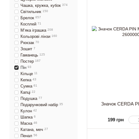
Чашка, кружка, кубок
374
Світильник
150
Брелок
657
Косплей
71
М‘яка іграшка
208
Кольорові лінзи
160
Рюкзак
70
Зошит
7
Гаманець
125
Постер
167
Пін
93
Кільце
11
Кепка
43
Сумка
61
Капці
22
Подушка
77
Значок CERDA 
Подарунковий набір
35
Кулон
42
Шапка
6
199 грн
Маска
46
Катана, меч
27
Пенал
56