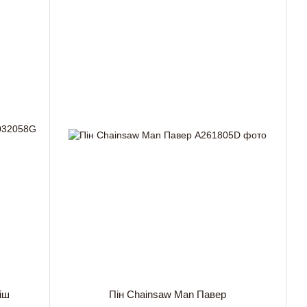
іш
Пін Chainsaw Man Павер