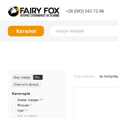
Перейти до основного контенту
+38 (093) 542-72-96
Каталог
Сортування:
за популя
Вид товару:
Пін
Очистити фільтр
Категорія
Аніме товари
49
Фільми
5
Ігри
14
Їжа та напої
0