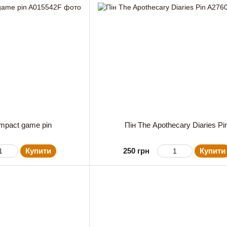
Impact game pin
Пін The Apothecary Diaries Pi
Купити
250 грн
Купити