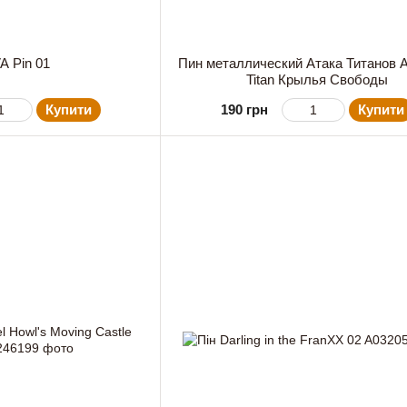
A Pin 01
Пин металлический Атака Титанов A
Titan Крылья Свободы
Купити
190 грн
Купити