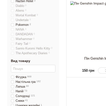
Hazbin Hotel
3
Diablo
0
Aliens
0
Mortal Kombat
0
Undertale
0
Pokemon
2
NANA
0
DANDADAN
0
Warhammer
0
Fairy Tail
0
Sanrio Kuromi Hello Kitty
0
The Apothecary Diaries
0
Пін Genshin 
Вид товару
150 грн
Фігурка
968
Настільна гра
182
Лапша
90
Напій
73
Солодощі
121
Снеки
41
Цукерки желейні
1