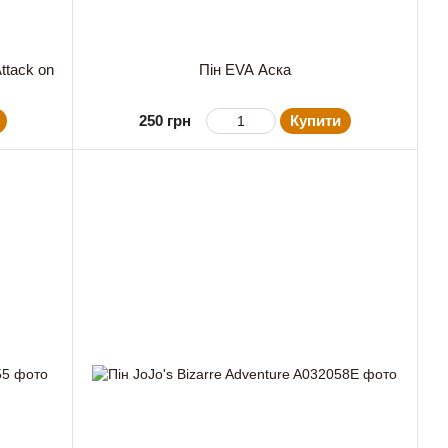
ttack on
Пін EVA Аска
250 грн
Купити