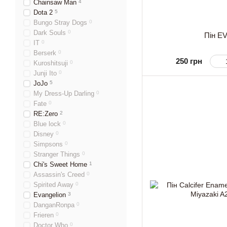
Chainsaw Man
4
Dota 2
5
Bungo Stray Dogs
0
Dark Souls
0
Пін EV
IT
0
Berserk
0
250 грн
Kuroshitsuji
0
Junji Ito
0
JoJo
5
My Dress-Up Darling
0
Fate
0
RE:Zero
2
Blue lock
0
Disney
0
Simpsons
0
Stranger Things
0
Chi's Sweet Home
1
Assassin's Creed
0
Spirited Away
0
Evangelion
3
DanganRonpa
0
Frieren
0
Doctor Who
0