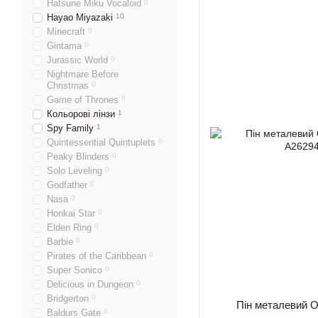
Hatsune Miku Vocaloid
0
Hayao Miyazaki
10
Minecraft
0
Gintama
0
Jurassic World
0
Nightmare Before
Christmas
0
Game of Thrones
0
Кольорові лінзи
1
Spy Family
1
Quintessential Quintuplets
0
Peaky Blinders
0
Solo Leveling
0
Godfather
0
Nasa
0
Honkai Star
0
Elden Ring
0
Barbie
0
Pirates of the Caribbean
0
Super Sonico
0
Delicious in Dungeon
0
Bridgerton
0
Пін металевий O
Baldurs Gate
0