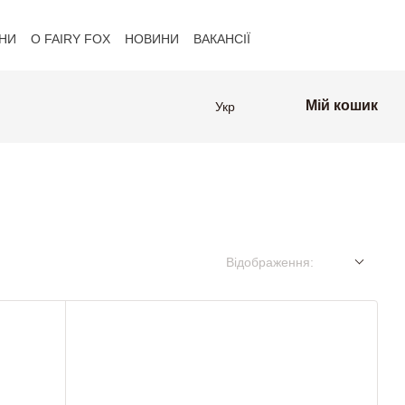
НИ
О FAIRY FOX
НОВИНИ
ВАКАНСІЇ
Клієнти FAIRY FOX
Мій кошик
Укр
Відображення: