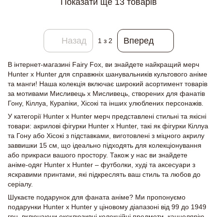
Показати ще 13 товарів
Назад
Вперед
1
з 2
В інтернет-магазині Fairy Fox, ви знайдете найкращий мерч
Hunter x Hunter для справжніх шанувальників культового аніме
та манги! Наша колекція включає широкий асортимент товарів
за мотивами Мисливець х Мисливець, створених для фанатів
Гону, Кіллуа, Курапіки, Хісокі та інших улюблених персонажів.
У категорії Hunter x Hunter мерч представлені стильні та якісні
товари: акрилові фігурки Hunter x Hunter, такі як фігурки Кіллуа
та Гону або Хісокі з підставками, виготовлені з міцного акрилу
заввишки 15 см, що ідеально підходять для колекціонування
або прикраси вашого простору. Також у нас ви знайдете
аніме-одяг Hunter x Hunter – футболки, худі та аксесуари з
яскравими принтами, які підкреслять ваш стиль та любов до
серіалу.
Шукаєте подарунок для фаната аніме? Ми пропонуємо
подарунки Hunter x Hunter у ціновому діапазоні від 99 до 1949
грн, включаючи ексклюзивні колекційні предмети, канцелярію