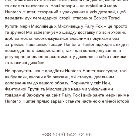
та елементи косплею. Наші товари – це офіційний мерч
Hunter x Hunter, створений з урахуванням усіх деталей, щоб
передати дух легендарної історії, створеної Ёсіхіро Тогасі.
Купити мерч Мисливець х Мисливець у Fairy Fox – це просто
та зручно! Ми забезпечуємо швидку доставку по всій Україні,
щоб ви могли насолоджуватися власними покупками без
затримок. Наші аніме товари Hunter x Hunter підходять як для
повсякденного використання, так і для колекціонування, а
регулярне оновлення асортименту дозволяє знайти новинки
та класичні дизайни.
Не пропустіть шанс придбати Hunter x Hunter аксесуари, такі
як брелоки, кулони або рюкзаки, які стануть ідеальним
доповненням до вашого образу. Пориньте у світ Нен,
Фантомної Трупи та Мисливців з нашими унікальними
товарами! Заходьте на сайт Fairy Fox і вибирайте мерні аніме
Hunter x Hunter прямо зараз - станьте частиною епічної історії
+38 (093) 542-72-96