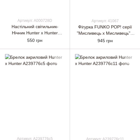
Артикул: A000728D
Артикул: 41067
Настільний світильник-
Фігурка FUNKO POP! серії
Нічник Hunter x Hunter
"Мисливець х Мисливець" -
Хісока 7 кольорів + USB
ХІСОКА
550 грн
945 грн
Артикул: A239776c5
Артикул: A239776c11