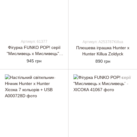
Артикул: 61377
Артикул: A253787Killua
Фігурка FUNKO POP! cерії
Плюшева іграшка Hunter x
"Мисливець х Мисливець" -
Hunter Killua Zoldyck
БІСКИ
945 грн
890 грн