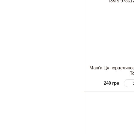
Манґа Ця порцелянов
Т
240 грн