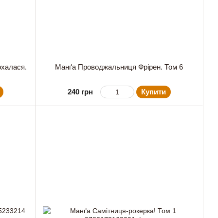
охалася.
Манґа Проводжальниця Фрірен. Том 6
240 грн
Купити