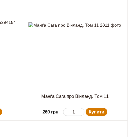
Манґа Сага про Вінланд. Том 11
260 грн
Купити