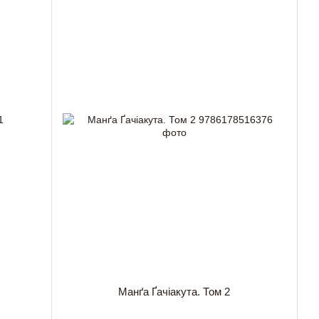
Манґа Ґачіакута. Том 2