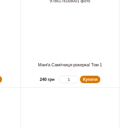
Манґа Самітниця-рокерка! Том 1
240 грн
Купити