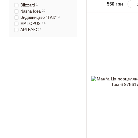
550 грн
Blizzard
1
Nasha Idea
29
Видавництво "ТАК"
3
MAL'OPUS
14
АРТБУКС
4