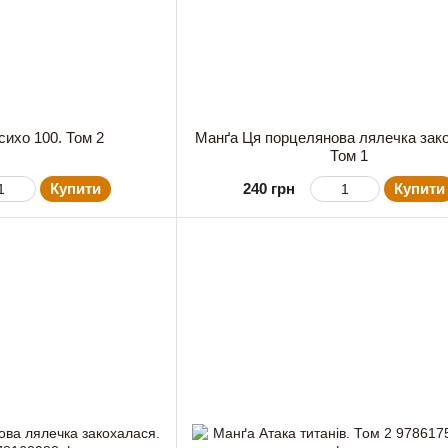
ихо 100. Том 2
Манґа Ця порцелянова лялечка зак
Том 1
Купити
240 грн
Купити