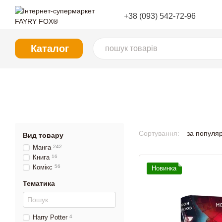
Перейти до основного контенту
+38 (093) 542-72-96
Каталог
Сортування:
за популя
Вид товару
Манга
242
Книга
16
Комікс
56
Новинка
Тематика
Harry Potter
4