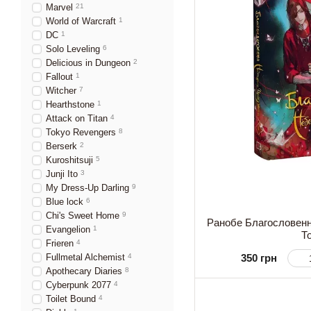
Marvel
21
World of Warcraft
1
DC
1
Solo Leveling
6
Delicious in Dungeon
2
Fallout
1
Witcher
7
Hearthstone
1
Attack on Titan
4
Tokyo Revengers
8
Berserk
2
Kuroshitsuji
5
Junji Ito
3
My Dress-Up Darling
9
Blue lock
6
Chi's Sweet Home
9
Ранобе Благословенн
Evangelion
1
Т
Frieren
4
Fullmetal Alchemist
4
350 грн
Apothecary Diaries
8
Cyberpunk 2077
4
Toilet Bound
4