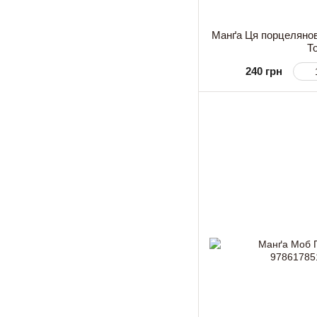
Манґа Ця порцелянов
Т
240 грн