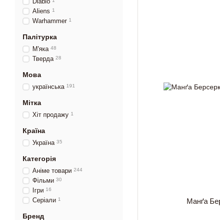
Diablo
1
Aliens
1
Warhammer
1
Палітурка
М'яка
48
Тверда
28
Мова
українська
191
Мітка
Хіт продажу
1
Країна
Україна
35
Категорія
Аніме товари
244
Фільми
30
Ігри
16
Серіали
1
Манґа Бе
Бренд