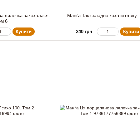
а лялечка закохалася.
Манґа Так складно кохати отаку. 
ом 6
Купити
240 грн
Купити