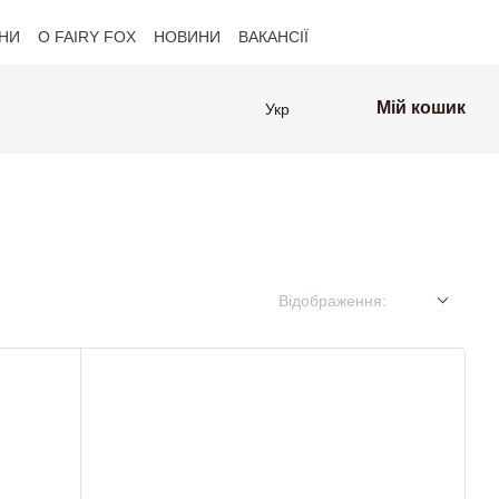
НИ
О FAIRY FOX
НОВИНИ
ВАКАНСІЇ
Клієнти FAIRY FOX
Мій кошик
Укр
Відображення: