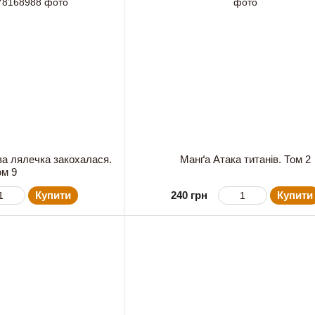
а лялечка закохалася.
Манґа Атака титанів. Том 2
ом 9
Купити
240 грн
Купити