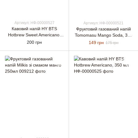
Артикул: НФ-00000527
Артикул: НФ-00000521
Кавовий напій HY BTS
Фруктовий газований напій
Hotbrew Sweet Americano,
Tomomasu Mango Soda, 300
350 мл
мл
200 грн
149 грн
175 грн