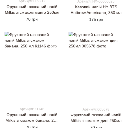
Артикул: 009212
Артикул: НФ-00000525
Фруктовий газований напій
Кавовий напій HY BTS
Milkis зі смаком манго 250мл
Hotbrew Americano, 350 мл
70 грн
175 грн
Артикул: К1146
Артикул: 005678
Фруктовий газований напій
Фруктовий газований напій
Milkis зі смаком банана, 250
Milkis зі смаком дині 250мл
мл
70 грн
70 грн