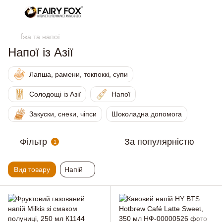
Їжа та напої
Напої із Азії
Лапша, рамени, токпоккі, супи
Солодощі із Азії
Напої
Закуски, снеки, чіпси
Шоколадна допомога
Фільтр
За популярністю
1
Вид товару
Напій