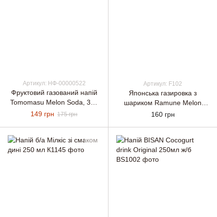
Артикул: НФ-00000522
Артикул: F102
Фруктовий газований напій
Японська газировка з
Tomomasu Melon Soda, 300
шариком Ramune Melon
мл
lemoniada 200ml Hatakosen
149 грн
160 грн
175 грн