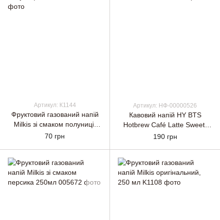
Артикул: К1144
Артикул: НФ-00000526
Фруктовий газований напій
Кавовий напій HY BTS
Milkis зі смаком полуниці,
Hotbrew Café Latte Sweet,
250 мл
350 мл
70 грн
190 грн