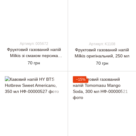
Артикул: 005672
Артикул: K1108
Фруктовий газований напій
Фруктовий газований напій
Milkis зі смаком персика
Milkis оригінальний, 250 мл
250мл
70 грн
70 грн
−15%