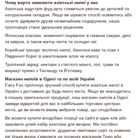
Чому варто замовити азіатські напої у нас
Азіатська індустрія фуд-арту славиться увагою до деталей та
натуральним складом. Якщо ви шукаєте спосіб освіжитись або
хочете здивувати друзів незвичайним подарунком, наша
пропозиція стане ідеальним рішенням.
Японська класика: знамениті газування зі смаком сакури, дині
та кавуна, а також матчу-латте та холодні чаї.
Корейські тренди: молочні напої, баночна кава та соки з
Південної Кореї зі шматочками алое чи кокосу.
Тропічний заряд: нектари з стиглого манго, лічі, гуави та
маракуї прямо з Таїланду та В'єтнаму.
Магазин напоїв в Одесі та по всій Україні
Fairy Fox пропонує зручний спосіб купити азіатські напої в
Україні з доставкою до будь-якого міста. Якщо ви знаходитесь
в пошуку оригінальної продукції, наш магазин напоїв в Одесі
завжди відкритий для вас в найбільших торгових центрах
міста, де ви можете вживу вибрати товар, що сподобався.
Ви можете купити вподобані позиції на сайті в один клік або
замовити цілий набір екзотики для вечірки. Ми постійно
оновлюємо асортименти, додаючи лімітовані серії та новинки,
які тільки вчора з'явилися на полицях магазинів Токіо або