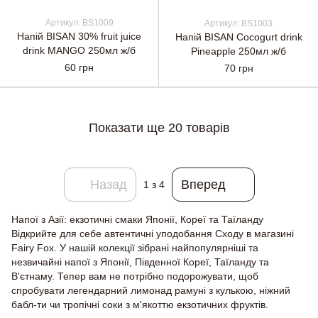
Артикул: BS1009
Артикул: BS1003
Напій BISAN 30% fruit juice
Напій BISAN Cocogurt drink
drink MANGO 250мл ж/б
Pineapple 250мл ж/б
60 грн
70 грн
Показати ще 20 товарів
Назад
Вперед
1
з 4
Напої з Азії: екзотичні смаки Японії, Кореї та Таїланду
Відкрийте для себе автентичні уподобання Сходу в магазині
Fairy Fox. У нашій колекції зібрані найпопулярніші та
незвичайні напої з Японії, Південної Кореї, Таїланду та
В'єтнаму. Тепер вам не потрібно подорожувати, щоб
спробувати легендарний лимонад рамуні з кулькою, ніжний
бабл-ти чи тропічні соки з м'якоттю екзотичних фруктів.