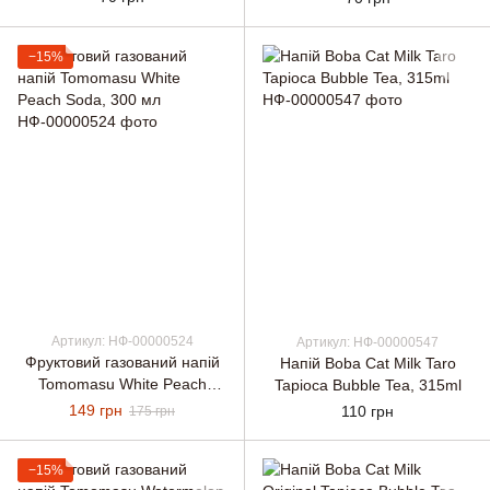
−15%
Артикул: НФ-00000524
Артикул: НФ-00000547
Фруктовий газований напій
Напій Boba Cat Milk Taro
Tomomasu White Peach
Tapioca Bubble Tea, 315ml
Soda, 300 мл
149 грн
110 грн
175 грн
−15%