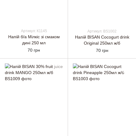
Артикул: К1145
Артикул: BS1002
Напій б/а Мілкіс зі смаком
Напій BISAN Cocogurt drink
дині 250 мл
Original 250мл ж/б
70 грн
70 грн