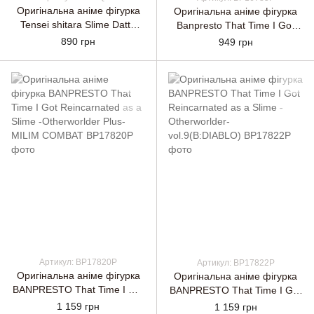
Оригінальна аніме фігурка
Оригінальна аніме фігурка
Tensei shitara Slime Datta
Banpresto That Time I Got
Ken EXQ - Shizu
Reincarnated As A Slime
890 грн
949 грн
Otherworlder - Shizu Vol.1
Артикул: BP17820P
Артикул: BP17822P
Оригінальна аніме фігурка
Оригінальна аніме фігурка
BANPRESTO That Time I Got
BANPRESTO That Time I Got
Reincarnated as a Slime -
Reincarnated as a Slime -
1 159 грн
1 159 грн