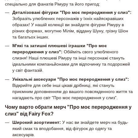
спеціально для фанатів Рімуру та його пригод:
Деталізовані фігурки "Про моє переродження у слиз":
Зобразіть улюблених персонажів у їхніх найяскравіших
образах! У нашій колекції ви знайдете фігурки Рімуру в
різних формах, могутню Мілім, віддану Шуну, грізну Шіон
та багатьох інших.
М'які та затишні плюшеві іграшки "Про моє
переродження у слиз":
Обійміть свого улюбленого
слизня! Наші плюшеві Рімуру та інші персонажі стануть
ідеальними компаньйонами для відпочинку та подорожей
у світ фантазій.
Унікальні аксесуари "Про моє переродження у слиз":
Відкрийте для себе інші цікаві дрібниці, які стануть
приємним доповненням до вашого повсякденного життя та
нагадають про світ "Про моє переродження у слиз".
Чому варто обрати мерч "Про моє переродження у
слиз" від Fairy Fox?
Широкий асортимент:
У нас ви знайдете мерч на будь-
який смак та вподобання, від фігурок до одягу та
аксесуарів.