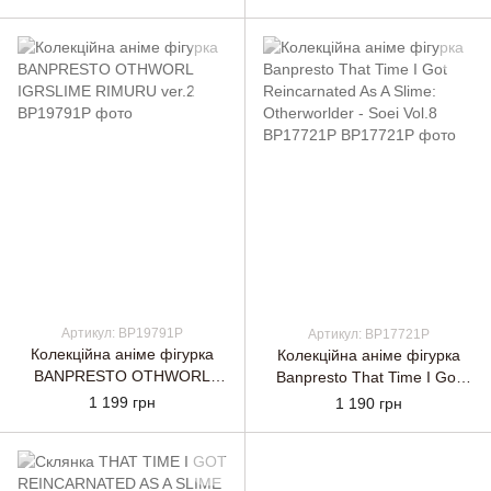
Otherworlder Plus-MILIM
Otherworlder-
COMBAT
vol.9(B:DIABLO)
Артикул: BP19791P
Артикул: BP17721P
Колекційна аніме фігурка
Колекційна аніме фігурка
BANPRESTO OTHWORL
Banpresto That Time I Got
IGRSLIME RIMURU ver.2
Reincarnated As A Slime:
1 199 грн
1 190 грн
Otherworlder - Soei Vol.8
BP17721P