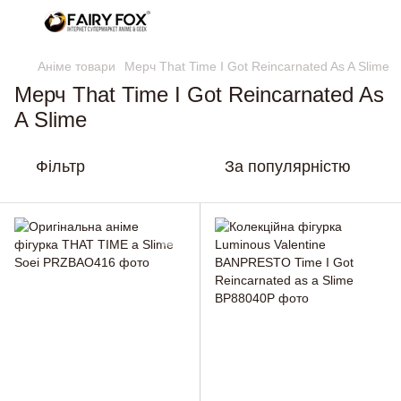
Аніме товари
Мерч That Time I Got Reincarnated As A Slime
Мерч That Time I Got Reincarnated As
A Slime
Фільтр
За популярністю