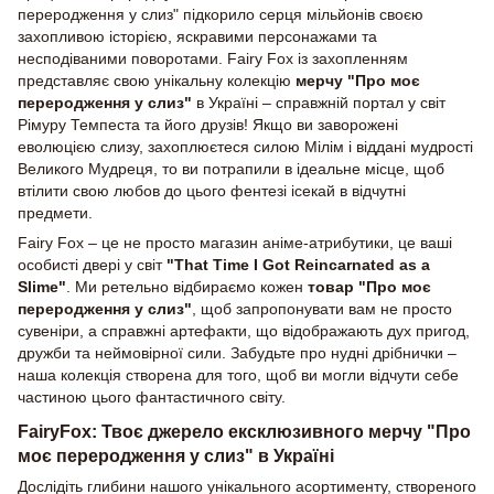
переродження у слиз" підкорило серця мільйонів своєю
захопливою історією, яскравими персонажами та
несподіваними поворотами. Fairy Fox із захопленням
представляє свою унікальну колекцію
мерчу "Про моє
переродження у слиз"
в Україні – справжній портал у світ
Рімуру Темпеста та його друзів! Якщо ви заворожені
еволюцією слизу, захоплюєтеся силою Мілім і віддані мудрості
Великого Мудреця, то ви потрапили в ідеальне місце, щоб
втілити свою любов до цього фентезі ісекай в відчутні
предмети.
Fairy Fox – це не просто магазин аніме-атрибутики, це ваші
особисті двері у світ
"That Time I Got Reincarnated as a
Slime"
. Ми ретельно відбираємо кожен
товар "Про моє
переродження у слиз"
, щоб запропонувати вам не просто
сувеніри, а справжні артефакти, що відображають дух пригод,
дружби та неймовірної сили. Забудьте про нудні дрібнички –
наша колекція створена для того, щоб ви могли відчути себе
частиною цього фантастичного світу.
FairyFox: Твоє джерело ексклюзивного мерчу "Про
моє переродження у слиз" в Україні
Дослідіть глибини нашого унікального асортименту, створеного