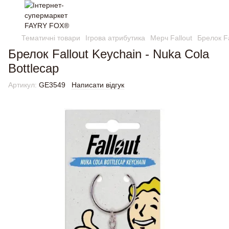
Тематичні товари
Ігрова атрибутика
Мерч Fallout
Брелок Fa
Брелок Fallout Keychain - Nuka Cola
Bottlecap
Артикул:
GE3549
Написати відгук