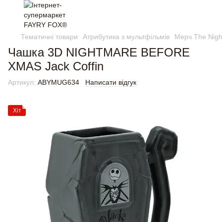
Тематичні товари
Атрибутика з мультфільмів
Мерч The Nigh
Чашка 3D NIGHTMARE BEFORE
XMAS Jack Coffin
Артикул:
ABYMUG634
Написати відгук
Хіт