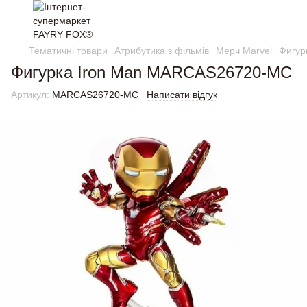
Тематичні товари
Атрибутика з фільмів
Мерч Marvel
Фигур
Фигурка Iron Man MARCAS26720-MC
Артикул:
MARCAS26720-MC
Написати відгук