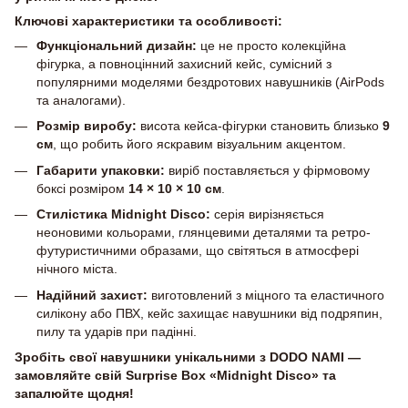
Ключові характеристики та особливості:
Функціональний дизайн:
це не просто колекційна
фігурка, а повноцінний захисний кейс, сумісний з
популярними моделями бездротових навушників (AirPods
та аналогами).
Розмір виробу:
висота кейса-фігурки становить близько
9
см
, що робить його яскравим візуальним акцентом.
Габарити упаковки:
виріб поставляється у фірмовому
боксі розміром
14 × 10 × 10 см
.
Стилістика Midnight Disco:
серія вирізняється
неоновими кольорами, глянцевими деталями та ретро-
футуристичними образами, що світяться в атмосфері
нічного міста.
Надійний захист:
виготовлений з міцного та еластичного
силікону або ПВХ, кейс захищає навушники від подряпин,
пилу та ударів при падінні.
Зробіть свої навушники унікальними з DODO NAMI —
замовляйте свій Surprise Box «Midnight Disco» та
запалюйте щодня!