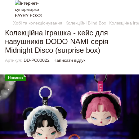
Хобі та колекціонування
Колекційні Blind Box
Колекційна ігр
Колекційна іграшка - кейс для
навушників DODO NAMI серія
Midnight Disco (surprise box)
Артикул:
DD-PC00022
Написати відгук
Новинка