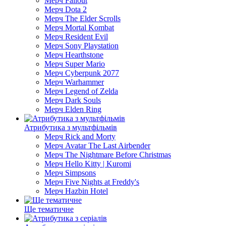
Мерч Fallout
Мерч Dota 2
Мерч The Elder Scrolls
Мерч Mortal Kombat
Мерч Resident Evil
Мерч Sony Playstation
Мерч Hearthstone
Мерч Super Mario
Мерч Cyberpunk 2077
Мерч Warhammer
Мерч Legend of Zelda
Мерч Dark Souls
Мерч Elden Ring
Атрибутика з мультфільмів
Мерч Rick and Morty
Мерч Avatar The Last Airbender
Мерч The Nightmare Before Christmas
Мерч Hello Kitty | Kuromi
Мерч Simpsons
Мерч Five Nights at Freddy's
Мерч Hazbin Hotel
Ще тематичне