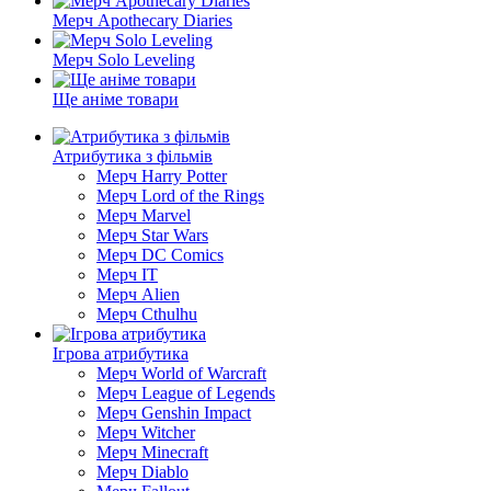
Мерч Apothecary Diaries
Мерч Solo Leveling
Ще аніме товари
Атрибутика з фільмів
Мерч Harry Potter
Мерч Lord of the Rings
Мерч Marvel
Мерч Star Wars
Мерч DC Comics
Мерч IT
Мерч Alien
Мерч Cthulhu
Ігрова атрибутика
Мерч World of Warcraft
Мерч League of Legends
Мерч Genshin Impact
Мерч Witcher
Мерч Minecraft
Мерч Diablo