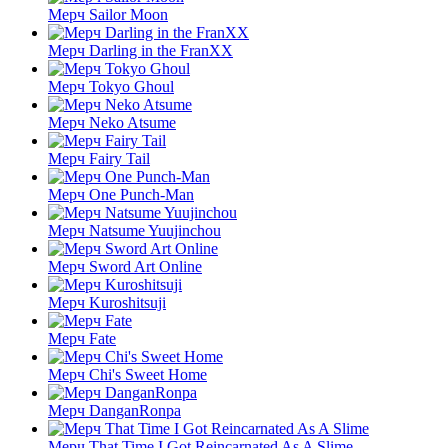
Мерч Sailor Moon
Мерч Darling in the FranXX
Мерч Tokyo Ghoul
Мерч Neko Atsume
Мерч Fairy Tail
Мерч One Punch-Man
Мерч Natsume Yuujinchou
Мерч Sword Art Online
Мерч Kuroshitsuji
Мерч Fate
Мерч Chi's Sweet Home
Мерч DanganRonpa
Мерч That Time I Got Reincarnated As A Slime