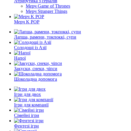
Атрибутика з серіалів
Мерч Game of Thrones
Мерч Stranger Things
Мерч K POP
Лапша, рамени, токпоккі, супи
Солодощі із Азії
Напої
Закуски, снеки, чіпси
Шоколадна допомога
Ігри для двох
Ігри для компанії
Сімейні ігри
Фентезі ігри