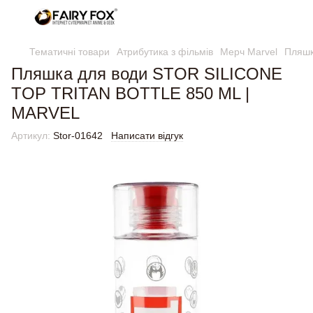
Тематичні товари
Атрибутика з фільмів
Мерч Marvel
Пляшк
Пляшка для води STOR SILICONE
TOP TRITAN BOTTLE 850 ML |
MARVEL
Артикул:
Stor-01642
Написати відгук