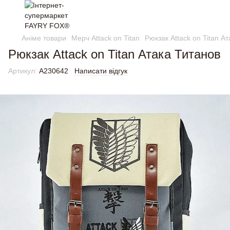
Аніме товари
Мерч Attack on Titan
Рюкзак Attack on Titan А
Рюкзак Attack on Titan Атака Титанов
Артикул:
A230642
Написати відгук