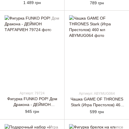
Things - Q Posket Robin
(Игра Престолов) 460 мл
1 489 грн
789 грн
Figure
Артикул: 79724
Артикул: ABYMUG064
Фигурка FUNKO POP! Дом
Чашка GAME OF THRONES
Дракона - ДЕЙМОН
Stark (Игра Престолов) 460
ТАРГАРИЕН
мл
945 грн
599 грн