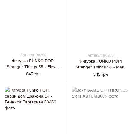
Артикул: 90290
Артикул: 90288
Фигурка FUNKO POP!
Фигурка FUNKO POP!
Stranger Things S5 - Eleven
Stranger Things S5 - Макс
In Wetsuit
Мейфилд
845 грн
945 грн