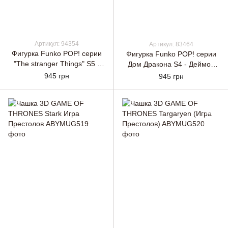
Артикул: 94354
Артикул: 83464
Фигурка Funko POP! серии
Фигурка Funko POP! серии
"The stranger Things" S5 -
Дом Дракона S4 - Деймон
Стив с копьем
Таргариэн с мечом
945 грн
945 грн