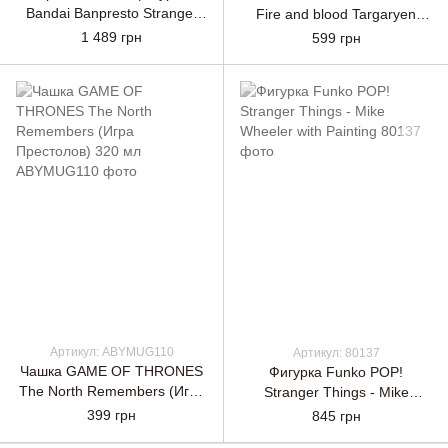
Bandai Banpresto Stranger
Fire and blood Targaryen
Things - Q Posket Dustin
(Игра Престолов) 460 мл
1 489 грн
599 грн
Figure
Артикул: ABYMUG110
Артикул: 80137
Чашка GAME OF THRONES
Фигурка Funko POP!
The North Remembers (Игра
Stranger Things - Mike
Престолов) 320 мл
Wheeler with Painting
399 грн
845 грн