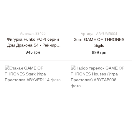
Артикул: 83465
Артикул: ABYUMB004
Фигурка Funko POP! серии
Зонт GAME OF THRONES
Дом Дракона S4 - Рейнира
Sigils
Таргариэн
945 грн
899 грн