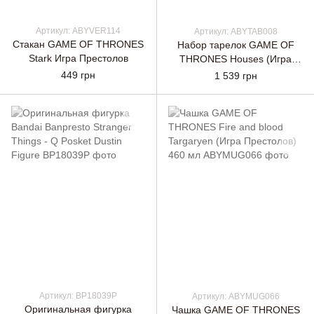
Артикул: ABYVER114
Артикул: ABYTAB008
Стакан GAME OF THRONES
Набор тарелок GAME OF
Stark Игра Престолов
THRONES Houses (Игра
Престолов)
449 грн
1 539 грн
Артикул: BP18039P
Артикул: ABYMUG066
Оригинальная фигурка
Чашка GAME OF THRONES