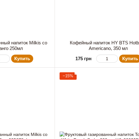
ный напиток Milkis со
Кофейный напиток HY BTS Hot
анго 250мл
Americano, 350 мл
Купить
175 грн
Купить
−15%