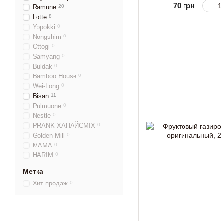
70 грн
Ramune
20
Lotte
8
Yopokki
0
Nongshim
0
Ottogi
0
Samyang
0
Buldak
0
Bamboo House
0
Wei-Long
0
Bisan
11
Pulmuone
0
Nestle
0
PRANK ХАПАЙСМІХ
0
Golden Mill
0
MAMA
0
HARIM
0
Метка
Хит продаж
0