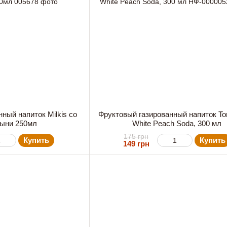
ный напиток Milkis со
Фруктовый газированный напиток T
дыни 250мл
White Peach Soda, 300 мл
175 грн
Купить
Купить
149 грн