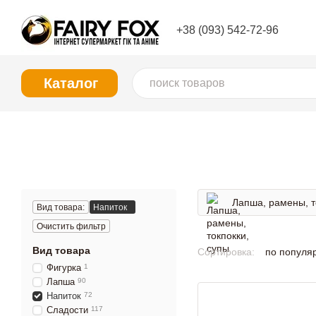
Перейти к основному контенту
+38 (093) 542-72-96
Каталог
Лапша, рамены, т
Вид товара:
Напиток
Очистить фильтр
Вид товара
Сортировка:
по популя
Фигурка
1
Лапша
90
Напиток
72
Сладости
117