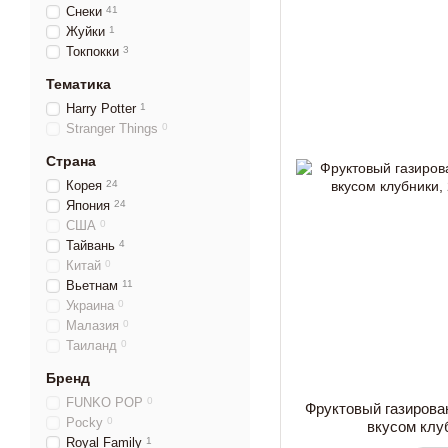
Снеки
41
Жуйки
1
Токпокки
3
Тематика
Harry Potter
1
Stranger Things
0
Страна
Корея
24
Япония
24
США
0
Тайвань
4
Китай
0
Вьетнам
11
Украина
0
Малазия
0
Таиланд
0
Бренд
FUNKO POP
0
Фруктовый газирован
Pocky
0
вкусом клу
Royal Family
1