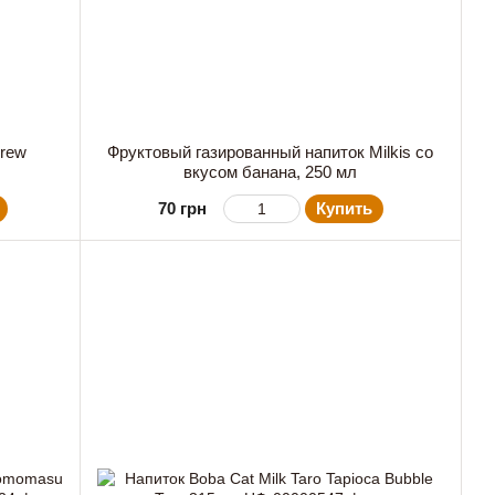
brew
Фруктовый газированный напиток Milkis со
вкусом банана, 250 мл
70 грн
Купить