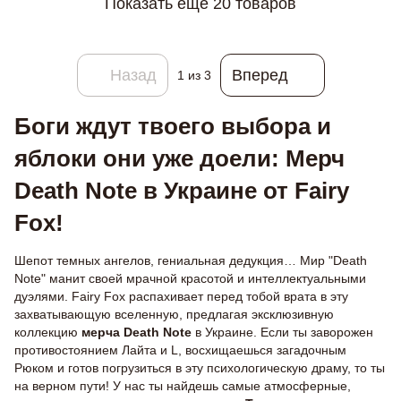
Показать еще 20 товаров
Назад
Вперед
1
из 3
Боги ждут твоего выбора и
яблоки они уже доели: Мерч
Death Note в Украине от Fairy
Fox!
Шепот темных ангелов, гениальная дедукция… Мир "Death
Note" манит своей мрачной красотой и интеллектуальными
дуэлями. Fairy Fox распахивает перед тобой врата в эту
захватывающую вселенную, предлагая эксклюзивную
коллекцию
мерча Death Note
в Украине. Если ты заворожен
противостоянием Лайта и L, восхищаешься загадочным
Рюком и готов погрузиться в эту психологическую драму, то ты
на верном пути! У нас ты найдешь самые атмосферные,