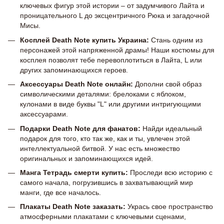
ключевых фигур этой истории – от задумчивого Лайта и
проницательного L до эксцентричного Рюка и загадочной
Мисы.
Косплей Death Note купить Украина:
Стань одним из
персонажей этой напряженной драмы! Наши костюмы для
косплея позволят тебе перевоплотиться в Лайта, L или
других запоминающихся героев.
Аксессуары Death Note онлайн:
Дополни свой образ
символическими деталями: брелоками с яблоком,
кулонами в виде буквы "L" или другими интригующими
аксессуарами.
Подарки Death Note для фанатов:
Найди идеальный
подарок для того, кто так же, как и ты, увлечен этой
интеллектуальной битвой. У нас есть множество
оригинальных и запоминающихся идей.
Манга Тетрадь смерти купить:
Проследи всю историю с
самого начала, погрузившись в захватывающий мир
манги, где все началось.
Плакаты Death Note заказать:
Укрась свое пространство
атмосферными плакатами с ключевыми сценами,