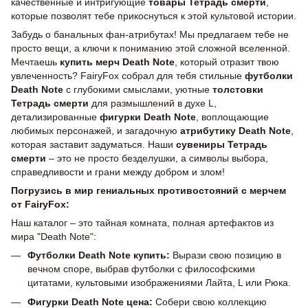
качественные и интригующие
товары Тетрадь смерти
,
которые позволят тебе прикоснуться к этой культовой истории.
Забудь о банальных фан-атрибутах! Мы предлагаем тебе не
просто вещи, а ключи к пониманию этой сложной вселенной.
Мечтаешь
купить мерч Death Note
, который отразит твою
увлеченность? FairyFox собрал для тебя стильные
футболки
Death Note
с глубокими смыслами, уютные
толстовки
Тетрадь смерти
для размышлений в духе L,
детализированные
фигурки Death Note
, воплощающие
любимых персонажей, и загадочную
атрибутику Death Note
,
которая заставит задуматься. Наши
сувениры Тетрадь
смерти
– это не просто безделушки, а символы выбора,
справедливости и грани между добром и злом!
Погрузись в мир гениальных противостояний с мерчем
от FairyFox:
Наш каталог – это тайная комната, полная артефактов из
мира "Death Note":
Футболки Death Note купить:
Вырази свою позицию в
вечном споре, выбрав футболки с философскими
цитатами, культовыми изображениями Лайта, L или Рюка.
Фигурки Death Note цена:
Собери свою коллекцию