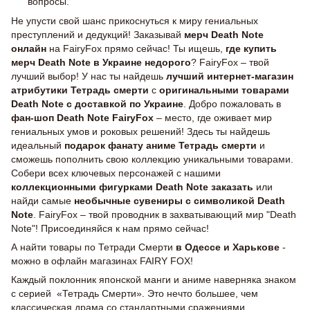
вопросы.
Не упусти свой шанс прикоснуться к миру гениальных
преступлений и дедукций! Заказывай
мерч Death Note
онлайн
на FairyFox прямо сейчас! Ты ищешь,
где купить
мерч Death Note в Украине недорого
? FairyFox – твой
лучший выбор! У нас ты найдешь
лучший интернет-магазин
атрибутики Тетрадь смерти
с
оригинальными товарами
Death Note с доставкой по Украине
. Добро пожаловать в
фан-шоп Death Note FairyFox
– место, где оживает мир
гениальных умов и роковых решений! Здесь ты найдешь
идеальный
подарок фанату аниме Тетрадь смерти
и
сможешь пополнить свою коллекцию уникальными товарами.
Собери всех ключевых персонажей с нашими
коллекционными фигурками Death Note заказать
или
найди самые
необычные сувениры с символикой Death
Note
. FairyFox – твой проводник в захватывающий мир "Death
Note"! Присоединяйся к нам прямо сейчас!
А найти товары по Тетради Смерти
в Одессе и Харькове
-
можно в офлайн магазинах FAIRY FOX!
Каждый поклонник японской манги и аниме наверняка знаком
с серией «Тетрадь Смерти». Это нечто большее, чем
классическая драма со стандартными сражениями,