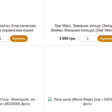
валон. Классическая
Star Wars. Зовнішнє кільце (Звё
на украинском языке
Войны: Внешнее кольцо) (Star War
Rim) (укр.)
Купить
3 950 грн
Купит