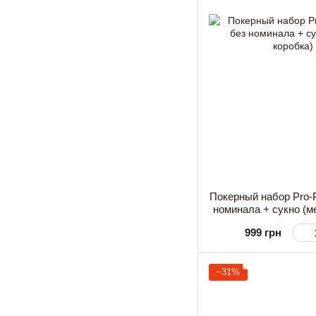
Покерный набор Pro-
номинала + сукно (м
999 грн
−31%