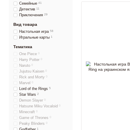
Семейные
41
Детектив
11
Приключения
29
Вид товара
Настольная игра
58
Игральные карты
1
Тематика
One Piece
0
Harry Potter
0
Naruto
0
Jujutsu Kaisen
0
Rick and Morty
0
Marvel
0
Lord of the Rings
5
Star Wars
2
Demon Slayer
0
Hatsune Miku Vocaloid
0
Minecraft
0
Game of Thrones
0
Peaky Blinders
0
Godfather
1