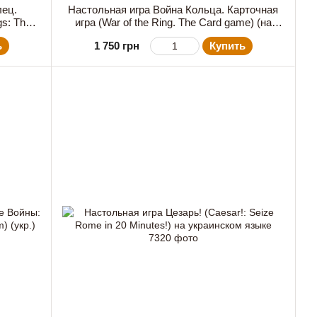
лец.
Настольная игра Война Кольца. Карточная
gs: The
игра (War of the Ring. The Card game) (на
ыке
украинском языке) + уникальное промо!
ь
1 750 грн
Купить