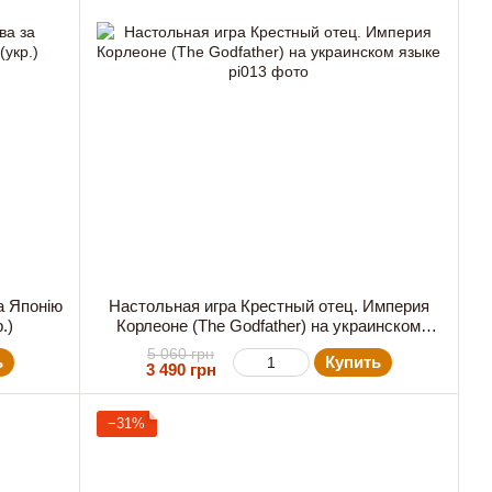
а Японію
Настольная игра Крестный отец. Империя
.)
Корлеоне (The Godfather) на украинском
языке
5 060 грн
ь
Купить
3 490 грн
−31%