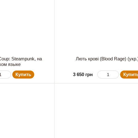
Coup: Steampunk, на
Лють крові (Blood Rage) (укр.
ком языке
Купить
3 650 грн
Купит