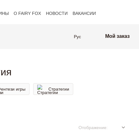
ИНЫ
О FAIRY FOX
НОВОСТИ
ВАКАНСИИ
оферта
Клиенты FAIRY FOX
Мой заказ
Рус
гия
ентези игры
Стратегии
Отображение: