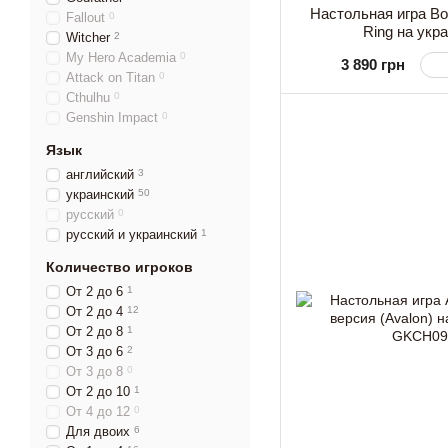
Настольная игра Во
Fallout
0
Ring на укр
Witcher
2
My Hero Academia
0
3 890 грн
Attack on Titan
0
Cthulhu
0
Genshin Impact
0
Язык
английский
3
украинский
50
русский
0
русский и украинский
1
Количество игроков
От 2 до 6
1
От 2 до 4
12
От 2 до 8
1
От 3 до 6
2
От 3 до 8
0
От 2 до 10
1
От 4 до 12
0
Для двоих
6