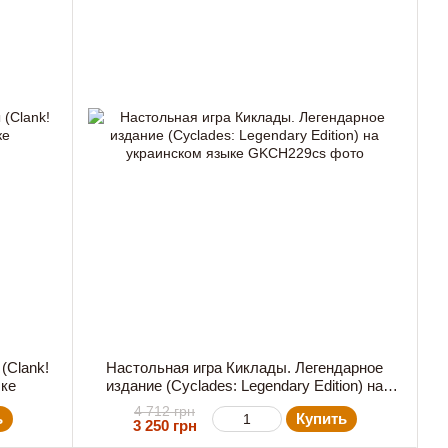
(Clank!
Настольная игра Киклады. Легендарное
ыке
издание (Cyclades: Legendary Edition) на
украинском языке
4 712 грн
ь
Купить
3 250 грн