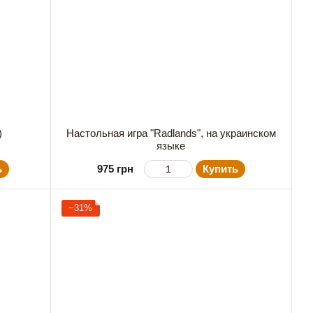
)
Настольная игра "Radlands", на украинском
языке
ь
975 грн
Купить
−31%