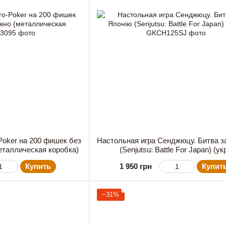
Poker на 200 фишек без
Настольная игра Сенджюцу. Битва з
еталлическая коробка)
(Senjutsu: Battle For Japan) (укр
Купить
1 950 грн
Купит
−31%