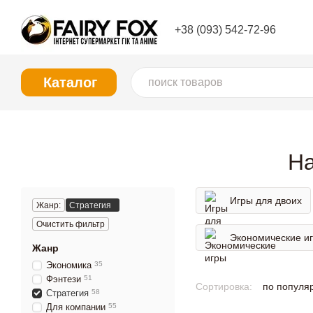
Перейти к основному контенту
+38 (093) 542-72-96
Каталог
На
Игры для двоих
Жанр:
Стратегия
Очистить фильтр
Экономические и
Жанр
Экономика
35
Фэнтези
51
Сортировка:
по популя
Стратегия
58
Для компании
55