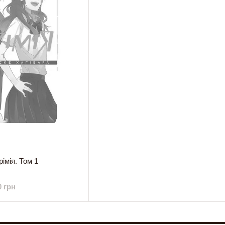
імія. Том 1
0 грн