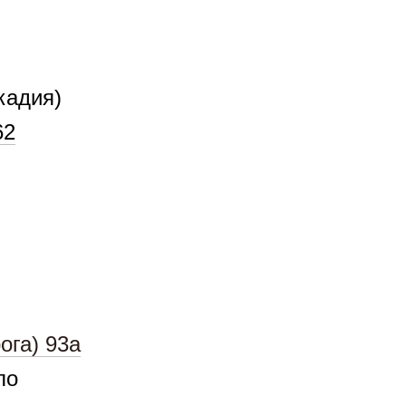
кадия)
62
ога) 93а
по