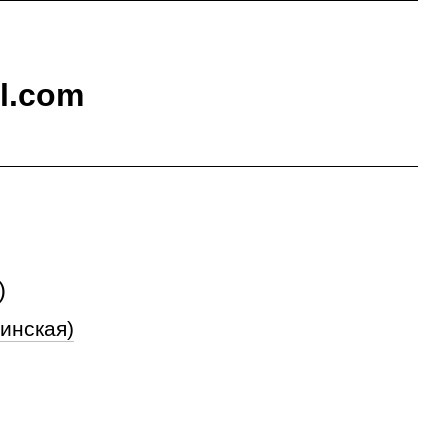
il.com
)
инская)