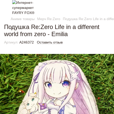
Аниме товары
Мерч Re:Zero
Подушка Re:Zero Life in a diffe
Подушка Re:Zero Life in a different
world from zero - Emilia
Артикул:
A246372
Оставить отзыв