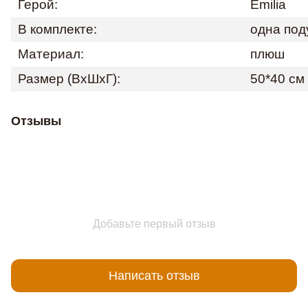
Герой:
Emilia
В комплекте:
одна под
Материал:
плюш
Размер (ВхШхГ):
50*40 cм
Отзывы
Добавьте первый отзыв
Написать отзыв