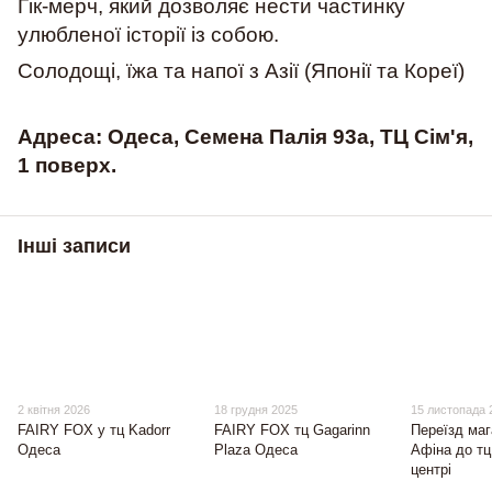
Гік-мерч, який дозволяє нести частинку
улюбленої історії із собою.
Солодощі, їжа та напої з Азії (Японії та Кореї)
Адреса: Одеса, Семена Палія 93а, ТЦ Сім'я,
1 поверх.
Інші записи
2 квітня 2026
18 грудня 2025
15 листопада 
FAIRY FOX у тц Kadorr
FAIRY FOX тц Gagarinn
Переїзд маг
Одеса
Plaza Одеса
Афіна до тц
центрі