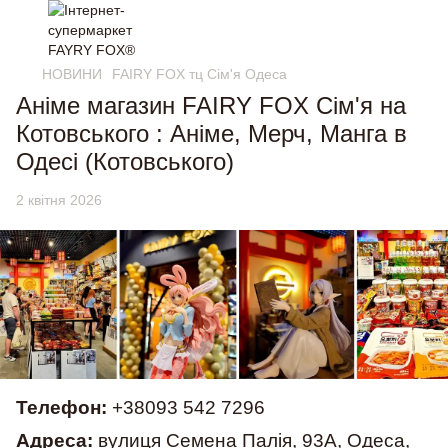
НОВИНИ
FAIRY FOX тц Cім'я Одеса
Аніме магазин FAIRY FOX Сім'я на
Котовського : Аніме, Мерч, Манга в
Одесі (Котовського)
2 квітня 2026
Телефон:
+38093 542 7296
Адреса:
вулиця Семена Палія, 93А, Одеса,